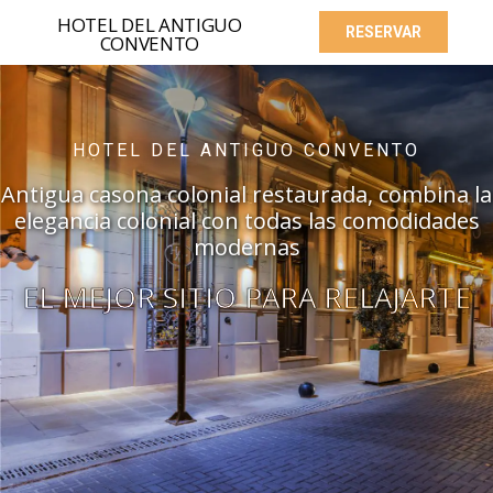
HOTEL DEL ANTIGUO
RESERVAR
CONVENTO
INICIO
HOTEL DEL ANTIGUO CONVENTO
HABITACIONES
Antigua casona colonial restaurada, combina la
elegancia colonial con todas las comodidades
SPA
modernas
PREMIOS
EL MEJOR SITIO PARA RELAJARTE
PASTELERÍA
EVENTOS
SALTA